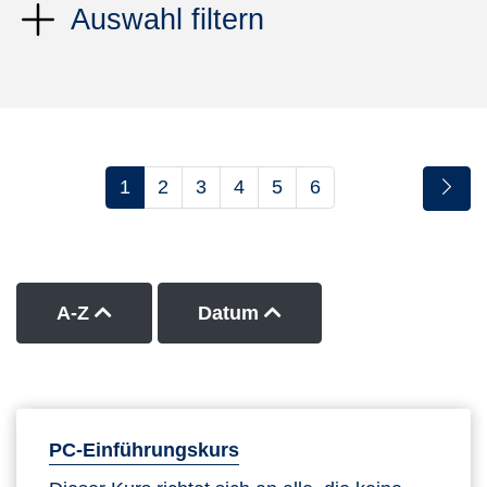
Auswahl filtern
1
2
3
4
5
6
Kurse nach Titel aufsteigend sortieren
Kurse nach Datum auf
A-Z
Datum
PC-Einführungskurs