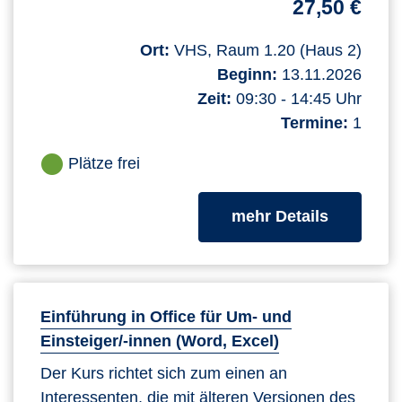
27,50 €
Ort:
VHS, Raum 1.20 (Haus 2)
Beginn:
13.11.2026
Zeit:
09:30 - 14:45 Uhr
Termine:
1
Plätze frei
zum Kurs
mehr Details
Einführung in Office für Um- und
Einsteiger/-innen (Word, Excel)
Der Kurs richtet sich zum einen an
Interessenten, die mit älteren Versionen des