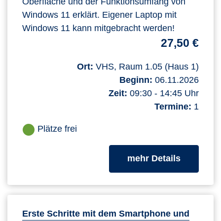
Oberfläche und der Funktionsumfang von
Windows 11 erklärt. Eigener Laptop mit
Windows 11 kann mitgebracht werden!
27,50 €
Ort:
VHS, Raum 1.05 (Haus 1)
Beginn:
06.11.2026
Zeit:
09:30 - 14:45 Uhr
Termine:
1
Plätze frei
zum Kurs
mehr Details
Erste Schritte mit dem Smartphone und