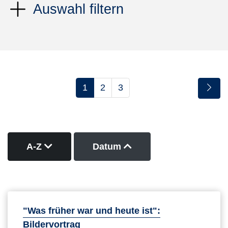
Auswahl filtern
1
2
3
Kurse nach Titel absteigend sortieren
Kurse nach Datum auf
A-Z
Datum
"Was früher war und heute ist":
Bildervortrag