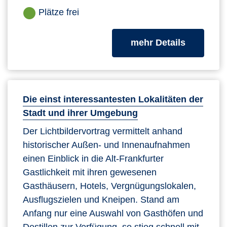
Plätze frei
zum Kurs
mehr Details
Die einst interessantesten Lokalitäten der
Stadt und ihrer Umgebung
Der Lichtbildervortrag vermittelt anhand
historischer Außen- und Innenaufnahmen
einen Einblick in die Alt-Frankfurter
Gastlichkeit mit ihren gewesenen
Gasthäusern, Hotels, Vergnügungslokalen,
Ausflugszielen und Kneipen. Stand am
Anfang nur eine Auswahl von Gasthöfen und
Destillen zur Verfügung, so stieg schnell mit