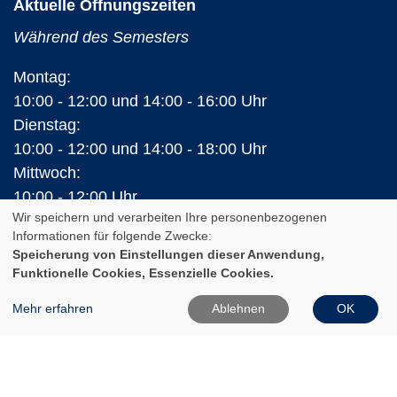
Aktuelle Öffnungszeiten
Während des Semesters
Montag:
10:00 - 12:00 und 14:00 - 16:00 Uhr
Dienstag:
10:00 - 12:00 und 14:00 - 18:00 Uhr
Mittwoch:
10:00 - 12:00 Uhr
Wir speichern und verarbeiten Ihre personenbezogenen
Donnerstag:
Informationen für folgende Zwecke:
10:00 - 12:00 und 14:00 - 16:00 Uhr
Speicherung von Einstellungen dieser Anwendung,
Freitag:
Funktionelle Cookies, Essenzielle Cookies.
10:00 - 12:00 Uhr
Mehr erfahren
Ablehnen
OK
In den Ferien (Land Brandenburg)
Montag und Donnerstag:
10:00 - 12:00 Uhr