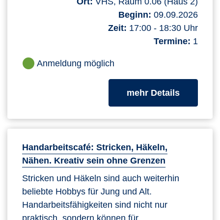
Ort:
VHS, Raum 0.06 (Haus 2)
Beginn:
09.09.2026
Zeit:
17:00 - 18:30 Uhr
Termine:
1
Anmeldung möglich
zum Kurs
mehr Details
Handarbeitscafé: Stricken, Häkeln,
Nähen. Kreativ sein ohne Grenzen
Stricken und Häkeln sind auch weiterhin
beliebte Hobbys für Jung und Alt.
Handarbeitsfähigkeiten sind nicht nur
praktisch, sondern können für