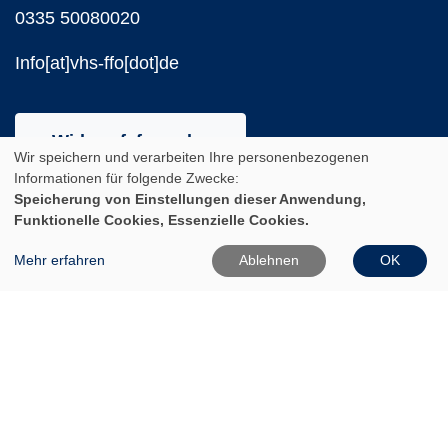
0335 50080020
Info[at]vhs-ffo[dot]de
Widerrufsformular
Wir speichern und verarbeiten Ihre personenbezogenen
Informationen für folgende Zwecke:
Aktuelle Öffnungszeiten
Speicherung von Einstellungen dieser Anwendung,
Während des Semesters
Funktionelle Cookies, Essenzielle Cookies.
Mehr erfahren
Ablehnen
OK
Montag:
10:00 - 12:00 und 14:00 - 16:00 Uhr
Dienstag:
10:00 - 12:00 und 14:00 - 18:00 Uhr
Mittwoch:
10:00 - 12:00 Uhr
Donnerstag: