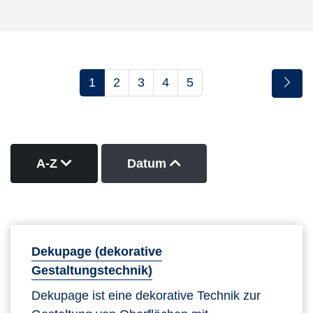
1
2
3
4
5
Kurse nach Titel absteigend sortieren
Kurse nach Datum auf
A-Z
Datum
Dekupage (dekorative
Gestaltungstechnik)
Dekupage ist eine dekorative Technik zur