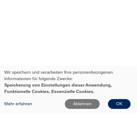
Wir speichern und verarbeiten Ihre personenbezogenen
Informationen für folgende Zwecke:
Speicherung von Einstellungen dieser Anwendung,
Funktionelle Cookies, Essenzielle Cookies.
VHS Frankfurt (Oder)
Mehr erfahren
Ablehnen
OK
Gartenstr. 1
15230 Frankfurt (Oder)
0335 542025
0335 50080020