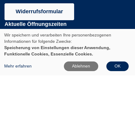
Widerrufsformular
Aktuelle Öffnungszeiten
Während des Semesters
Wir speichern und verarbeiten Ihre personenbezogenen
Informationen für folgende Zwecke:
Speicherung von Einstellungen dieser Anwendung,
Montag:
Funktionelle Cookies, Essenzielle Cookies.
10:00 - 12:00 und 14:00 - 16:00 Uhr
Dienstag:
Mehr erfahren
Ablehnen
OK
10:00 - 12:00 und 14:00 - 18:00 Uhr
Mittwoch:
10:00 - 12:00 Uhr
Donnerstag:
10:00 - 12:00 und 14:00 - 16:00 Uhr
Freitag:
10:00 - 12:00 Uhr