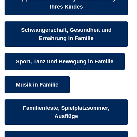
Ihres Kindes
Kurse des folgenden Fachbereiches aufrufe
Schwangerschaft, Gesundheit und
Ernährung in Familie
Kurse des folgenden Fachbereiches aufrufen:
Sport, Tanz und Bewegung in Familie
Kurse des folgenden Fachbereiches aufrufen:
Musik in Familie
Kurse des folgenden Fachbereiches aufrufe
Familienfeste, Spielplatzsommer,
Ausflüge