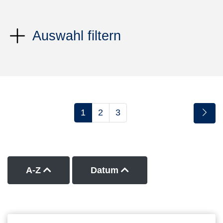
Auswahl filtern
1
2
3
Kurse nach Titel aufsteigend sortieren
Kurse nach Datum auf
A-Z
Datum