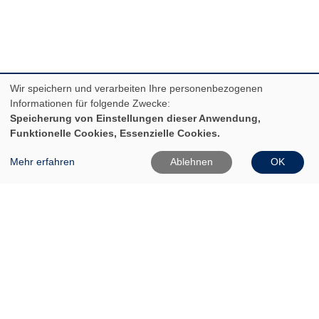
Wir speichern und verarbeiten Ihre personenbezogenen
Informationen für folgende Zwecke:
Speicherung von Einstellungen dieser Anwendung,
VHS Frankfurt (Oder)
Funktionelle Cookies, Essenzielle Cookies.
Gartenstr. 1
Mehr erfahren
Ablehnen
OK
15230 Frankfurt (Oder)
0335 542025
0335 50080020
Info[at]vhs-ffo[dot]de
Widerrufsformular