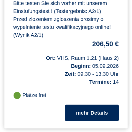
Bitte testen Sie sich vorher mit unserem
Einstufungstest
! (Testergebnis: A2/1)
Przed zlozeniem zgloszenia prosimy o
wypelnienie
testu kwalifikacyjnego online!
(Wynik A2/1)
206,50 €
Ort:
VHS, Raum 1.21 (Haus 2)
Beginn:
05.09.2026
Zeit:
09:30 - 13:30 Uhr
Termine:
14
Plätze frei
zum Kurs
mehr Details