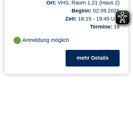
Ort:
VHS, Raum 1.21 (Haus 2)
Beginn:
02.09.2026
Zeit:
18:15 - 19:45 Uhr
Termine:
18
Anmeldung möglich
zum Kurs
mehr Details