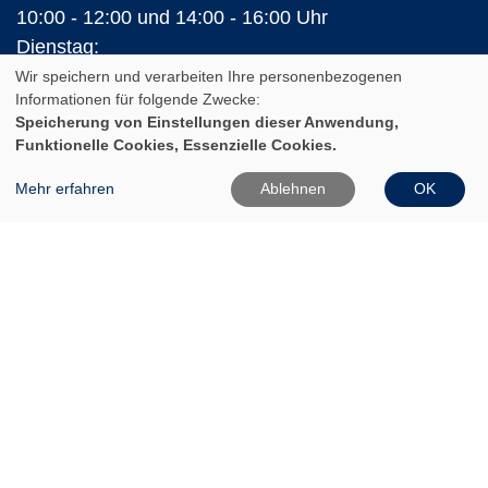
10:00 - 12:00 und 14:00 - 16:00 Uhr
Dienstag:
10:00 - 12:00 und 14:00 - 18:00 Uhr
Wir speichern und verarbeiten Ihre personenbezogenen
Informationen für folgende Zwecke:
Mittwoch:
Speicherung von Einstellungen dieser Anwendung,
10:00 - 12:00 Uhr
Funktionelle Cookies, Essenzielle Cookies.
Donnerstag:
Mehr erfahren
Ablehnen
OK
10:00 - 12:00 und 14:00 - 16:00 Uhr
Freitag:
10:00 - 12:00 Uhr
In den Ferien (Land Brandenburg)
Montag und Donnerstag:
10:00 - 12:00 Uhr
14:00 - 16:00 Uhr
Dienstag:
10:00 - 12:00 Uhr