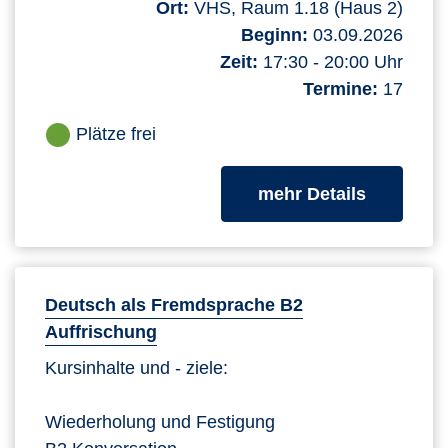
Ort:
VHS, Raum 1.18 (Haus 2)
Beginn:
03.09.2026
Zeit:
17:30 - 20:00 Uhr
Termine:
17
Plätze frei
zum Kurs
mehr Details
Deutsch als Fremdsprache B2
Auffrischung
Kursinhalte und - ziele:
Wiederholung und Festigung