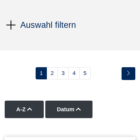
Auswahl filtern
1
2
3
4
5
Kurse nach Titel aufsteigend sortieren
Kurse nach Datum auf
A-Z
Datum