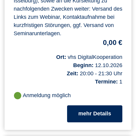
Isselburg), sowie an die Kursleitung zu
nachfolgenden Zwecken weiter: Versand des
Links zum Webinar, Kontaktaufnahme bei
kurzfristigen Störungen, ggf. Versand von
Seminarunterlagen.
0,00 €
Ort:
vhs DigitalKooperation
Beginn:
12.10.2026
Zeit:
20:00 - 21:30 Uhr
Termine:
1
Anmeldung möglich
zum Kurs
mehr Details