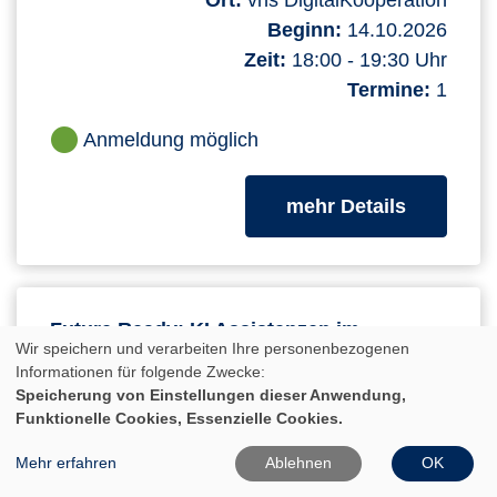
Ort:
vhs DigitalKooperation
Beginn:
14.10.2026
Zeit:
18:00 - 19:30 Uhr
Termine:
1
Anmeldung möglich
zum Kurs
mehr Details
Future Ready: KI Assistenzen im
Wir speichern und verarbeiten Ihre personenbezogenen
Büromanagement (Online-Kurs)
Informationen für folgende Zwecke:
Speicherung von Einstellungen dieser Anwendung,
Online-Kurs mit Durchführungsgarantie!
Funktionelle Cookies, Essenzielle Cookies.
Die Anforderungen an ein leistungsfähiges
Mehr erfahren
Ablehnen
OK
Büromanagement steigen kontinuierlich, da