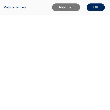
Mehr erfahren
Ablehnen
OK
VHS Frankfurt (Oder)
Gartenstr. 1
15230 Frankfurt (Oder)
0335 542025
0335 50080020
Info[at]vhs-ffo[dot]de
Widerrufsformular