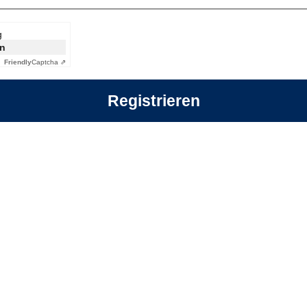
g
en
Friendly
Captcha ⇗
Registrieren