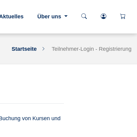
Kurssuche öffnen
Login-Berei
öffnen
Aktuelles
Über uns
Startseite
Teilnehmer-Login - Registrierung
er Buchung von Kursen und