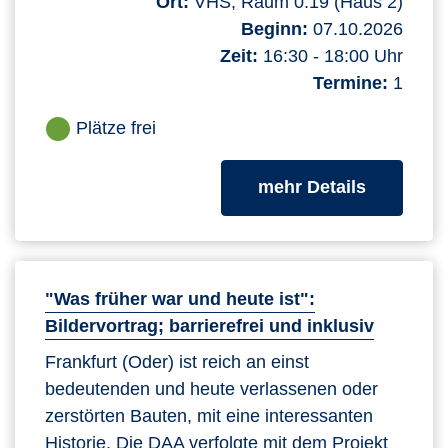
Ort:
VHS, Raum 0.19 (Haus 2)
Beginn:
07.10.2026
Zeit:
16:30 - 18:00 Uhr
Termine:
1
Plätze frei
zum Kurs
mehr Details
"Was früher war und heute ist":
Bildervortrag; barrierefrei und inklusiv
Frankfurt (Oder) ist reich an einst
bedeutenden und heute verlassenen oder
zerstörten Bauten, mit eine interessanten
Historie. Die DAA verfolgte mit dem Projekt