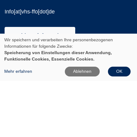
Info[at]vhs-ffo[dot]de
Widerrufsformular
Wir speichern und verarbeiten Ihre personenbezogenen
Informationen für folgende Zwecke:
Aktuelle Öffnungszeiten
Speicherung von Einstellungen dieser Anwendung,
Während des Semesters
Funktionelle Cookies, Essenzielle Cookies.
Mehr erfahren
Ablehnen
OK
Montag:
10:00 - 12:00 und 14:00 - 16:00 Uhr
Dienstag:
10:00 - 12:00 und 14:00 - 18:00 Uhr
Mittwoch:
10:00 - 12:00 Uhr
Donnerstag:
10:00 - 12:00 und 14:00 - 16:00 Uhr