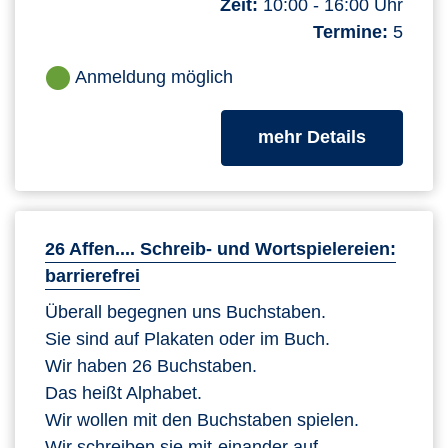
Zeit:
10:00 - 16:00 Uhr
Termine:
5
Anmeldung möglich
zum Kurs
mehr Details
26 Affen.... Schreib- und Wortspielereien:
barrierefrei
Überall begegnen uns Buchstaben.
Sie sind auf Plakaten oder im Buch.
Wir haben 26 Buchstaben.
Das heißt Alphabet.
Wir wollen mit den Buchstaben spielen.
Wir schreiben sie mit-einander auf