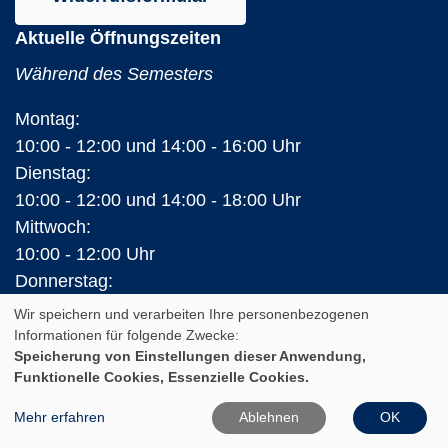
Aktuelle Öffnungszeiten
Während des Semesters
Montag:
10:00 - 12:00 und 14:00 - 16:00 Uhr
Dienstag:
10:00 - 12:00 und 14:00 - 18:00 Uhr
Mittwoch:
10:00 - 12:00 Uhr
Donnerstag:
10:00 - 12:00 und 14:00 - 16:00 Uhr
Wir speichern und verarbeiten Ihre personenbezogenen
Freitag:
Informationen für folgende Zwecke:
Speicherung von Einstellungen dieser Anwendung,
10:00 - 12:00 Uhr
Funktionelle Cookies, Essenzielle Cookies.
In den Ferien (Land Brandenburg)
Mehr erfahren
Ablehnen
OK