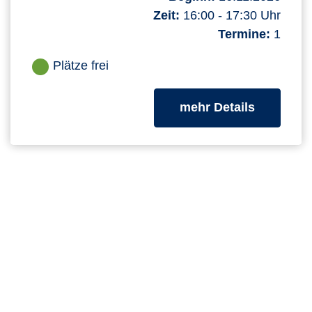
Zeit:
16:00 - 17:30 Uhr
Termine:
1
Plätze frei
zum Kurs
mehr Details