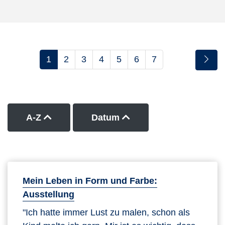
1
2
3
4
5
6
7
Kurse nach Titel aufsteigend sortieren
Kurse nach Datum auf
A-Z
Datum
Mein Leben in Form und Farbe:
Ausstellung
"Ich hatte immer Lust zu malen, schon als