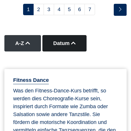
1
2
3
4
5
6
7
Kurse nach Titel aufsteigend sortieren
Kurse nach Datum auf
A-Z
Datum
Fitness Dance
Was den Fitness-Dance-Kurs betrifft, so
werden dies Choreografie-Kurse sein,
inspiriert durch Formate wie Zumba oder
Salsation sowie andere Tanzstile. Sie
fördern die motorische Koordination und
vermitteln einfache Tanzsequenzen, die den