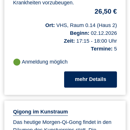
Krankheiten vorzubeugen.
26,50 €
Ort:
VHS, Raum 0.14 (Haus 2)
Beginn:
02.12.2026
Zeit:
17:15 - 18:00 Uhr
Termine:
5
Anmeldung möglich
zum Kurs
mehr Details
Qigong im Kunstraum
Das heutige Morgen-Qi-Gong findet in den
Räumen des Kunstvereins statt. Die