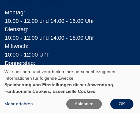
Montag:
10:00 - 12:00 und 14:00 - 16:00 Uhr
Dienstag:
10:00 - 12:00 und 14:00 - 18:00 Uhr
Mittwoch:
10:00 - 12:00 Uhr
Donnerstag:
10:00 - 12:00 und 14:00 - 16:00 Uhr
Wir speichern und verarbeiten Ihre personenbezogenen
Informationen für folgende Zwecke:
Freitag:
Speicherung von Einstellungen dieser Anwendung,
10:00 - 12:00 Uhr
Funktionelle Cookies, Essenzielle Cookies.
In den Ferien (Land Brandenburg)
Mehr erfahren
Ablehnen
OK
Montag und Donnerstag:
10:00 - 12:00 Uhr
14:00 - 16:00 Uhr