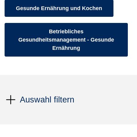
Kurse des folgenden Fachbereiches aufrufen:
Gesunde Ernährung und Kochen
Kurse des folgenden Fachbereich
Betriebliches
Gesundheitsmanagement - Gesunde
Ernährung
Auswahl filtern