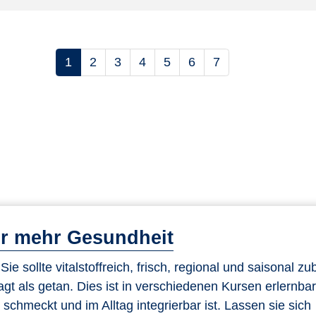
1
2
3
4
5
6
7
teigend sortieren
ür mehr Gesundheit
e sollte vitalstoffreich, frisch, regional und saisonal zub
sagt als getan. Dies ist in verschiedenen Kursen erlernbar
chmeckt und im Alltag integrierbar ist. Lassen sie sich