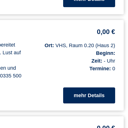
0,00 €
ereitet
Ort:
VHS, Raum 0.20 (Haus 2)
. Lust auf
Beginn:
Zeit:
- Uhr
men und
Termine:
0
. 0335 500
zum Kurs
mehr Details