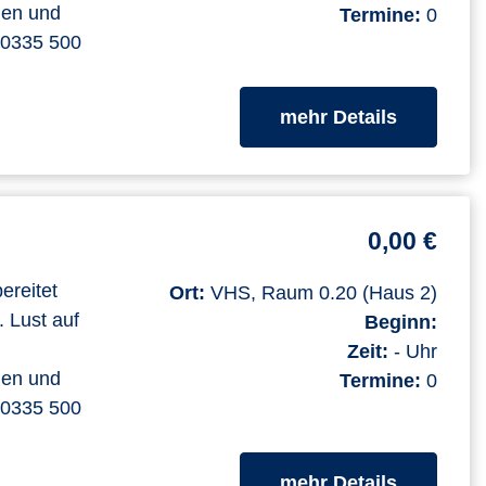
men und
Termine:
0
. 0335 500
zum Kurs
mehr Details
0,00 €
ereitet
Ort:
VHS, Raum 0.20 (Haus 2)
. Lust auf
Beginn:
Zeit:
- Uhr
men und
Termine:
0
. 0335 500
zum Kurs
mehr Details