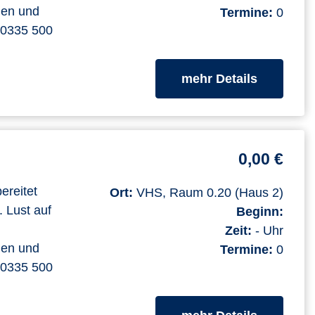
men und
Termine:
0
. 0335 500
zum Kurs
mehr Details
0,00 €
ereitet
Ort:
VHS, Raum 0.20 (Haus 2)
. Lust auf
Beginn:
Zeit:
- Uhr
men und
Termine:
0
. 0335 500
zum Kurs