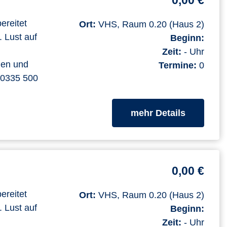
0,00 €
ereitet
Ort:
VHS, Raum 0.20 (Haus 2)
. Lust auf
Beginn:
Zeit:
- Uhr
men und
Termine:
0
. 0335 500
zum Kurs
mehr Details
0,00 €
ereitet
Ort:
VHS, Raum 0.20 (Haus 2)
. Lust auf
Beginn:
Zeit:
- Uhr