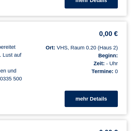
mehr Details
0,00 €
ereitet
Ort:
VHS, Raum 0.20 (Haus 2)
. Lust auf
Beginn:
Zeit:
- Uhr
men und
Termine:
0
. 0335 500
zum Kurs
mehr Details