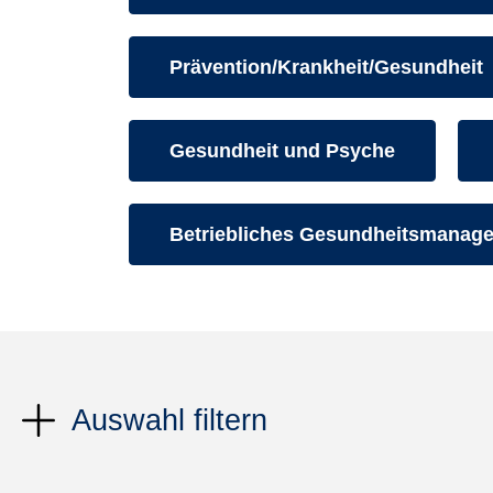
Kurse des folgenden Fachbereiche
Prävention/Krankheit/Gesundheit
Kurse des folgenden Fachbereiche
Gesundheit und Psyche
Kurse des folgenden Fachbereiche
Betriebliches Gesundheitsmanag
Auswahl filtern