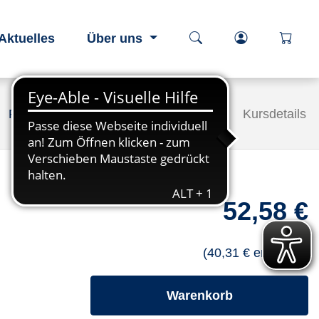
Kurssuche öffnen
Login-Berei
öffnen
Aktuelles
Über uns
Programm
Gesundheit
Kursdetails
52,58 €
(40,31 € ermäßigt)
- Kurs hineinl
Warenkorb