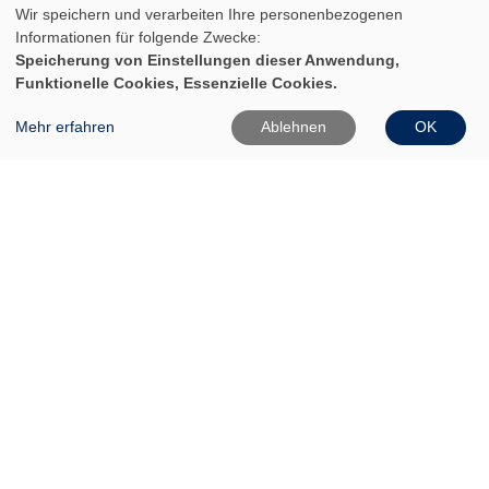
Wir speichern und verarbeiten Ihre personenbezogenen
Informationen für folgende Zwecke:
Speicherung von Einstellungen dieser Anwendung,
Funktionelle Cookies, Essenzielle Cookies.
Mehr erfahren
Ablehnen
OK
VHS Frankfurt (Oder)
Gartenstr. 1
15230 Frankfurt (Oder)
0335 542025
0335 50080020
Info[at]vhs-ffo[dot]de