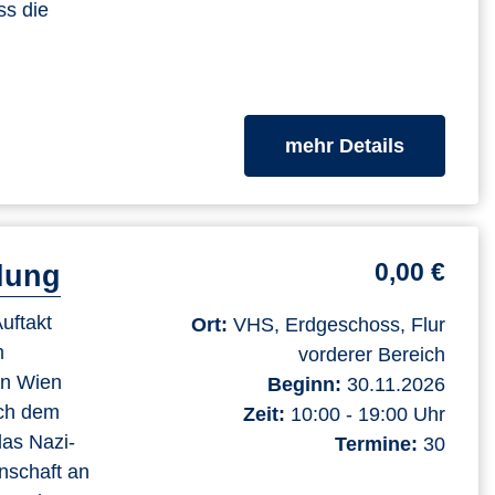
ss die
zum Kurs
mehr Details
0,00 €
llung
uftakt
Ort:
VHS, Erdgeschoss, Flur
m
vorderer Bereich
 in Wien
Beginn:
30.11.2026
ach dem
Zeit:
10:00 - 19:00 Uhr
das Nazi-
Termine:
30
nschaft an