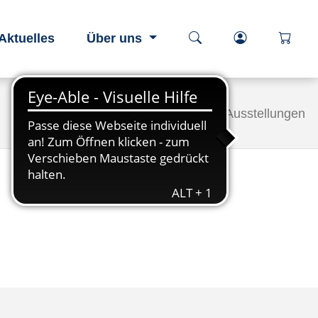
Kurssuche öffnen
Login-Berei
öffnen
Aktuelles
Über uns
Startseite
Programm
Ausstellungen