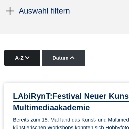
Auswahl filtern
Kurse nach Titel absteigend sortieren
Kurse nach Datum auf
A-Z
Datum
LAbiRynT:Festival Neuer Kunst
Multimediaakademie
Bereits zum 15. Mal fand das Kunst- und Multimedia
künstlerischen Workshops konnten sich Hobbyfotog