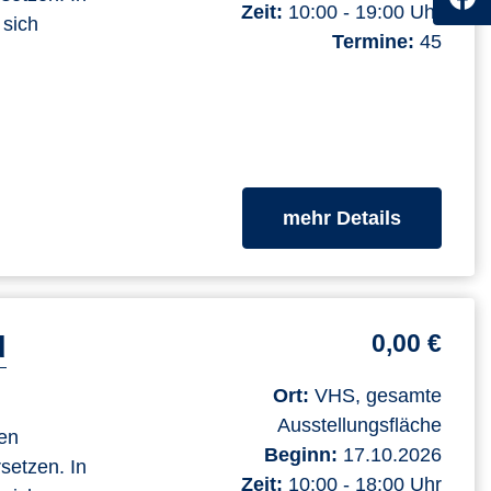
Zeit:
10:00 - 19:00 Uhr
 sich
Termine:
45
zum Kurs
mehr Details
0,00 €
d
Ort:
VHS, gesamte
Ausstellungsfläche
len
Beginn:
17.10.2026
setzen. In
Zeit:
10:00 - 18:00 Uhr