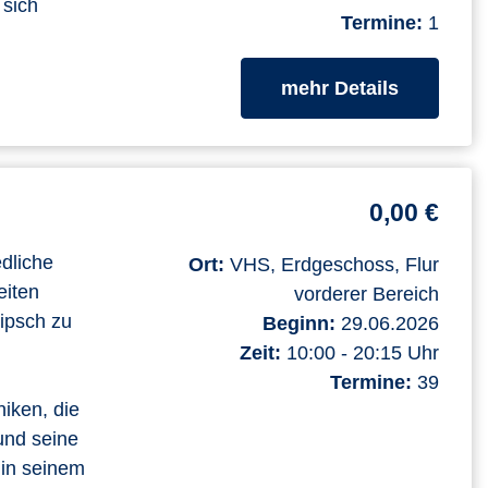
 sich
Termine:
1
zum Kurs
mehr Details
0,00 €
edliche
Ort:
VHS, Erdgeschoss, Flur
eiten
vorderer Bereich
ipsch zu
Beginn:
29.06.2026
Zeit:
10:00 - 20:15 Uhr
Termine:
39
iken, die
und seine
 in seinem