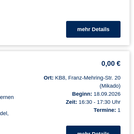
zum Kurs
mehr Details
0,00 €
Ort:
KB8, Franz-Mehring-Str. 20
(Mikado)
Beginn:
18.09.2026
lernen
Zeit:
16:30 - 17:30 Uhr
Termine:
1
del,
zum Kurs
mehr Details