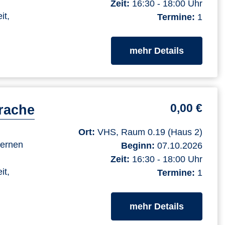
Zeit:
16:30 - 18:00 Uhr
it,
Termine:
1
zum Kurs
mehr Details
0,00 €
rache
Ort:
VHS, Raum 0.19 (Haus 2)
lernen
Beginn:
07.10.2026
Zeit:
16:30 - 18:00 Uhr
it,
Termine:
1
zum Kurs
mehr Details