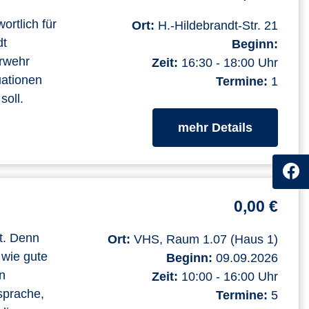
ortlich für
Ort:
H.-Hildebrandt-Str. 21
dt
Beginn:
erwehr
Zeit:
16:30 - 18:00 Uhr
uationen
Termine:
1
soll.
zum Kurs
mehr Details
0,00 €
t. Denn
Ort:
VHS, Raum 1.07 (Haus 1)
 wie gute
Beginn:
09.09.2026
n
Zeit:
10:00 - 16:00 Uhr
sprache,
Termine:
5