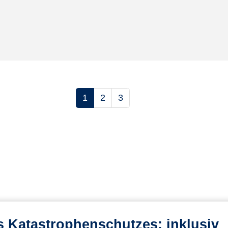
1
2
3
teigend sortieren
 Katastrophenschutzes: inklusiv