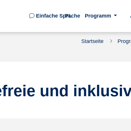
Einfache Sprache
PL
Programm
Startseite
Prog
efreie und inklusi