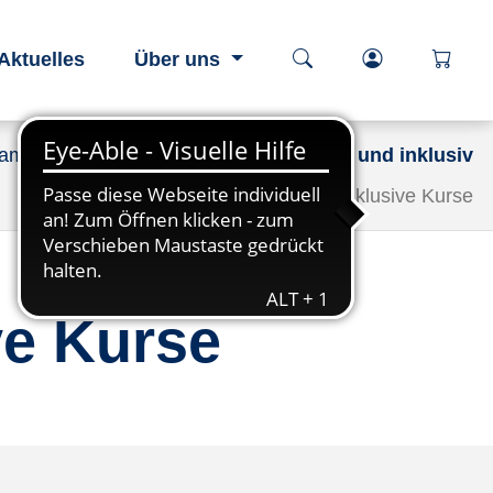
Kurssuche öffnen
Login-Berei
öffnen
Aktuelles
Über uns
ramm
Lernangebote – barrierefrei und inklusiv
Barrierefreie und inklusive Kurse
ve Kurse