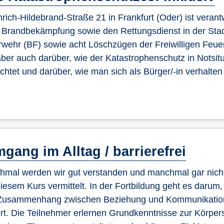
rich-Hildebrand-Straße 21 in Frankfurt (Oder) ist verantw
ie Brandbekämpfung sowie den Rettungsdienst in der Sta
erwehr (BF) sowie acht Löschzügen der Freiwilligen Feu
 aber auch darüber, wie der Katastrophenschutz in Notsit
htet und darüber, wie man sich als Bürger/-in verhalten 
gang im Alltag / barrierefrei
hmal werden wir gut verstanden und manchmal gar nich
iesem Kurs vermittelt. In der Fortbildung geht es darum,
n Zusammenhang zwischen Beziehung und Kommunikatio
tert. Die Teilnehmer erlernen Grundkenntnisse zur Körper