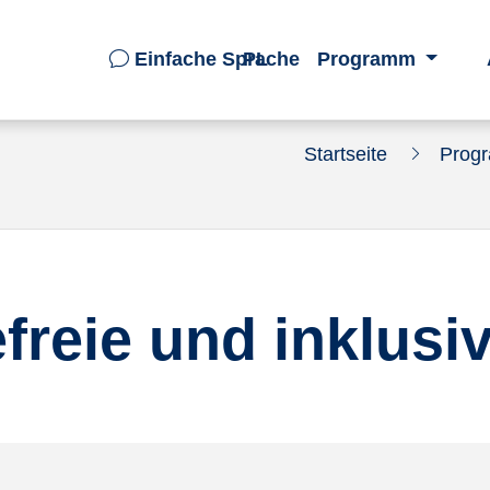
Einfache Sprache
PL
Programm
Startseite
Prog
efreie und inklusi