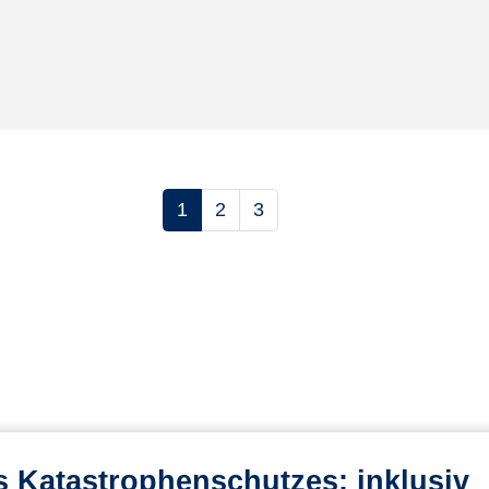
1
2
3
teigend sortieren
 Katastrophenschutzes: inklusiv