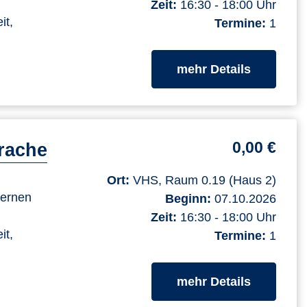
Zeit:
16:30 - 18:00 Uhr
it,
Termine:
1
zum Kurs
mehr Details
0,00 €
rache
Ort:
VHS, Raum 0.19 (Haus 2)
lernen
Beginn:
07.10.2026
Zeit:
16:30 - 18:00 Uhr
it,
Termine:
1
zum Kurs
mehr Details