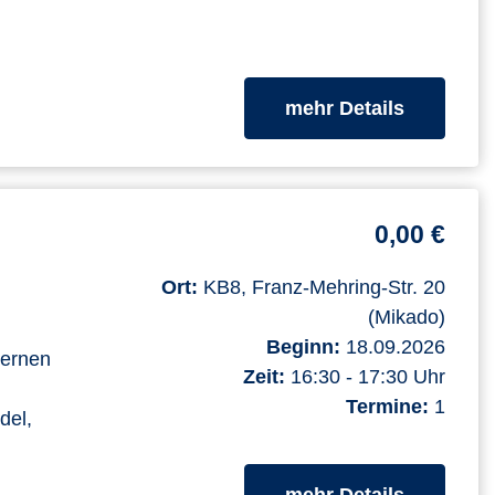
zum Kurs
mehr Details
0,00 €
Ort:
KB8, Franz-Mehring-Str. 20
(Mikado)
Beginn:
18.09.2026
lernen
Zeit:
16:30 - 17:30 Uhr
Termine:
1
del,
zum Kurs
mehr Details