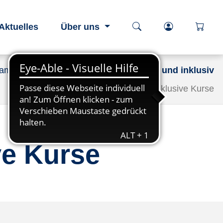
Kurssuche öffnen
Login-Berei
öffnen
Aktuelles
Über uns
ramm
Lernangebote – barrierefrei und inklusiv
Barrierefreie und inklusive Kurse
ve Kurse