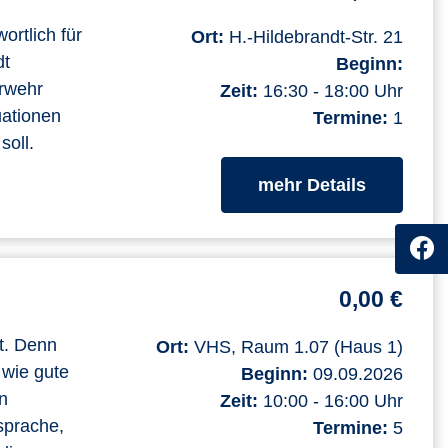
ortlich für
Ort:
H.-Hildebrandt-Str. 21
dt
Beginn:
erwehr
Zeit:
16:30 - 18:00 Uhr
uationen
Termine:
1
soll.
zum Kurs
mehr Details
0,00 €
t. Denn
Ort:
VHS, Raum 1.07 (Haus 1)
 wie gute
Beginn:
09.09.2026
n
Zeit:
10:00 - 16:00 Uhr
sprache,
Termine:
5