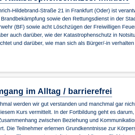
rich-Hildebrand-Straße 21 in Frankfurt (Oder) ist verantw
ie Brandbekämpfung sowie den Rettungsdienst in der Sta
erwehr (BF) sowie acht Löschzügen der Freiwilligen Feu
 aber auch darüber, wie der Katastrophenschutz in Notsit
htet und darüber, wie man sich als Bürger/-in verhalten 
gang im Alltag / barrierefrei
hmal werden wir gut verstanden und manchmal gar nich
iesem Kurs vermittelt. In der Fortbildung geht es darum,
n Zusammenhang zwischen Beziehung und Kommunikatio
tert. Die Teilnehmer erlernen Grundkenntnisse zur Körper