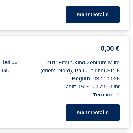
zum Kurs
mehr Details
0,00 €
n bei den
Ort:
Eltern-Kind-Zentrum Mitte
nst.
(ehem. Nord), Paul-Feldner-Str. 6
Beginn:
03.11.2026
Zeit:
15:30 - 17:00 Uhr
Termine:
1
zum Kurs
mehr Details