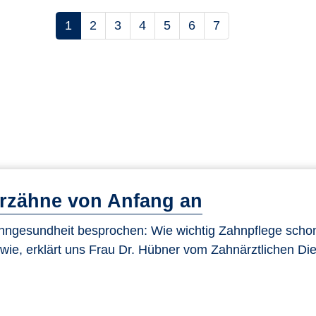
1
2
3
4
5
6
7
steigend sortieren
rzähne von Anfang an
ahngesundheit besprochen: Wie wichtig Zahnpflege scho
 wie, erklärt uns Frau Dr. Hübner vom Zahnärztlichen Die