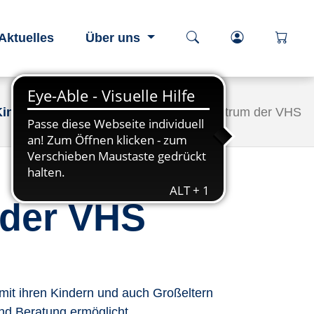
Kurssuche öffnen
Login-Berei
öffnen
Aktuelles
Über uns
Kind-Zentrum
Das Eltern-Kind-Zentrum der VHS
 der VHS
e mit ihren Kindern und auch Großeltern
nd Beratung ermöglicht.