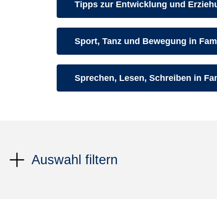
Kurse des folgenden Fachbereiche
Tipps zur Entwicklung und Erzieh
Kurse des folgenden Fachbereiche
Sport, Tanz und Bewegung in Fami
Kurse des folgenden Fachbereiche
Sprechen, Lesen, Schreiben in Fam
Auswahl filtern