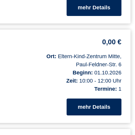
zum Kurs
mehr Details
0,00 €
Ort:
Eltern-Kind-Zentrum Mitte,
Paul-Feldner-Str. 6
Beginn:
01.10.2026
Zeit:
10:00 - 12:00 Uhr
Termine:
1
zum Kurs
mehr Details