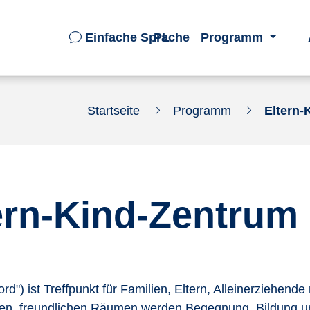
Einfache Sprache
PL
Programm
Startseite
Programm
Eltern-
ern-Kind-Zentrum
d") ist Treffpunkt für Familien, Eltern, Alleinerziehend
igen, freundlichen Räumen werden Begegnung, Bildung u