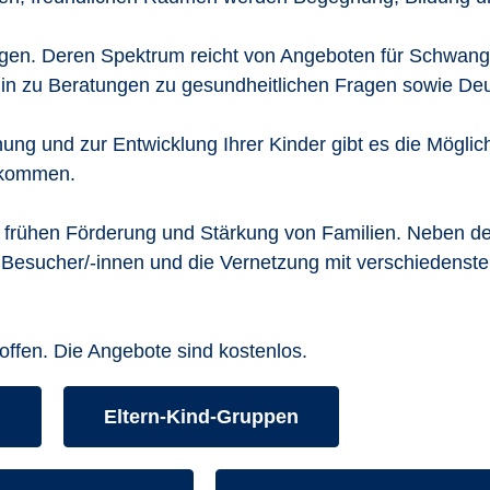
ngen. Deren Spektrum reicht von Angeboten für Schwange
hin zu Beratungen zu gesundheitlichen Fragen sowie Deu
ung und zur Entwicklung Ihrer Kinder gibt es die Möglic
 kommen.
r frühen Förderung und Stärkung von Familien. Neben de
r Besucher/-innen und die Vernetzung mit verschiedensten
 offen. Die Angebote sind kostenlos.
s aufrufen:
Kurse des folgenden Fachbereiches aufr
m
Eltern-Kind-Gruppen