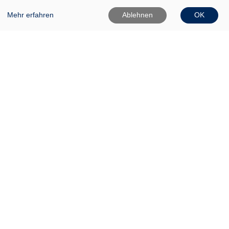
Mehr erfahren
Ablehnen
OK
VHS Frankfurt (Oder)
Gartenstr. 1
15230 Frankfurt (Oder)
0335 542025
0335 50080020
Info[at]vhs-ffo[dot]de
Widerrufsformular