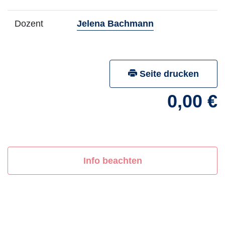
- Mehr Infos zu
Dozent
Jelena Bachmann
Seite drucken
0,00 €
Kurs ist nicht buchbar - Bitte
Info beachten