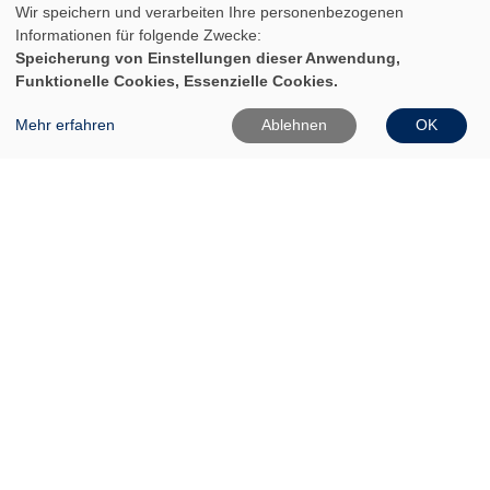
Wir speichern und verarbeiten Ihre personenbezogenen
Informationen für folgende Zwecke:
Speicherung von Einstellungen dieser Anwendung,
Funktionelle Cookies, Essenzielle Cookies.
Mehr erfahren
Ablehnen
OK
VHS Frankfurt (Oder)
Gartenstr. 1
15230 Frankfurt (Oder)
0335 542025
0335 50080020
Info[at]vhs-ffo[dot]de