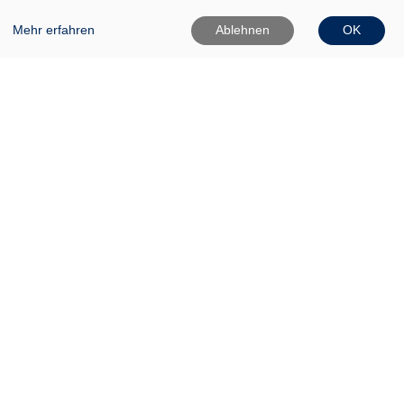
Mehr erfahren
Ablehnen
OK
VHS Frankfurt (Oder)
Gartenstr. 1
15230 Frankfurt (Oder)
0335 542025
0335 50080020
Info[at]vhs-ffo[dot]de
Widerrufsformular