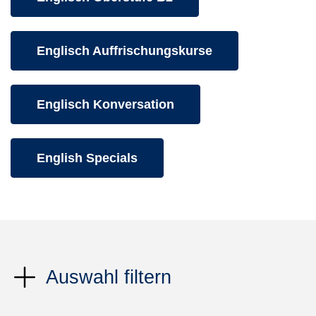
Kurse des folgenden Fachbereiches aufrufen:
Englisch Auffrischungskurse
Kurse des folgenden Fachbereiches aufrufen:
Englisch Konversation
Kurse des folgenden Fachbereiches aufrufen:
English Specials
Auswahl filtern