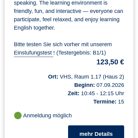
speaking. The learning environment is
friendly, fun, and interactive — everyone can
participate, feel relaxed, and enjoy learning
English together.
Bitte testen Sie sich vorher mit unserem
Einstufungstest
! (Testergebnis: B1/1)
123,50 €
Ort:
VHS, Raum 1.17 (Haus 2)
Beginn:
07.09.2026
Zeit:
10:45 - 12:15 Uhr
Termine:
15
Anmeldung möglich
zum Kurs
mehr Details