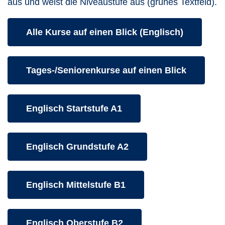
aus und weist die Niveaustufe aus (grünes Textfeld).
Kurse des folgenden Fachbereiches aufrufen:
Alle Kurse auf einen Blick (Englisch)
Kurse des folgenden Fachbereiches aufrufen:
Tages-/Seniorenkurse auf einen Blick
Kurse des folgenden Fachbereiches aufrufen:
Englisch Startstufe A1
Kurse des folgenden Fachbereiches aufrufen:
Englisch Grundstufe A2
Kurse des folgenden Fachbereiches aufrufen:
Englisch Mittelstufe B1
Kurse des folgenden Fachbereiches aufrufen:
Englisch Oberstufe B2