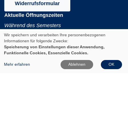
Widerrufsformular
Aktuelle Öffnungszeiten
Während des Semesters
Wir speichern und verarbeiten Ihre personenbezogenen
Montag:
Informationen für folgende Zwecke:
10:00 - 12:00 und 14:00 - 16:00 Uhr
Speicherung von Einstellungen dieser Anwendung,
Funktionelle Cookies, Essenzielle Cookies.
Dienstag:
10:00 - 12:00 und 14:00 - 18:00 Uhr
Mehr erfahren
Ablehnen
OK
Mittwoch:
10:00 - 12:00 Uhr
Donnerstag:
10:00 - 12:00 und 14:00 - 16:00 Uhr
Freitag:
10:00 - 12:00 Uhr
In den Ferien (Land Brandenburg)