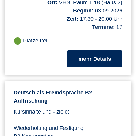
Ort:
VHS, Raum 1.18 (Haus 2)
Beginn:
03.09.2026
Zeit:
17:30 - 20:00 Uhr
Termine:
17
Plätze frei
zum Kurs
mehr Details
Deutsch als Fremdsprache B2
Auffrischung
Kursinhalte und - ziele:
Wiederholung und Festigung