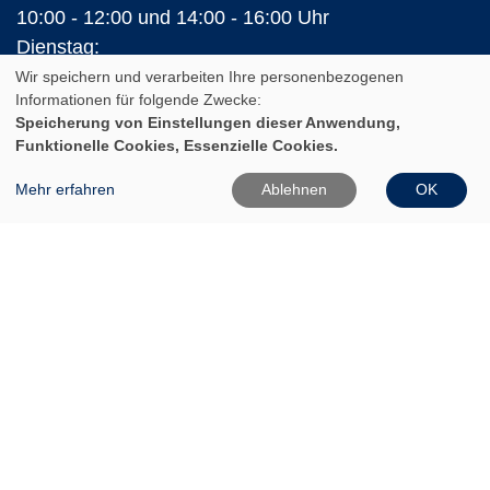
10:00 - 12:00 und 14:00 - 16:00 Uhr
Dienstag:
10:00 - 12:00 und 14:00 - 18:00 Uhr
Wir speichern und verarbeiten Ihre personenbezogenen
Informationen für folgende Zwecke:
Mittwoch:
Speicherung von Einstellungen dieser Anwendung,
10:00 - 12:00 Uhr
Funktionelle Cookies, Essenzielle Cookies.
Donnerstag:
Mehr erfahren
Ablehnen
OK
10:00 - 12:00 und 14:00 - 16:00 Uhr
Freitag:
10:00 - 12:00 Uhr
In den Ferien (Land Brandenburg)
Montag und Donnerstag:
10:00 - 12:00 Uhr
14:00 - 16:00 Uhr
Dienstag:
10:00 - 12:00 Uhr