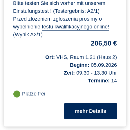
Bitte testen Sie sich vorher mit unserem
Einstufungstest
! (Testergebnis: A2/1)
Przed zlozeniem zgloszenia prosimy o
wypelnienie
testu kwalifikacyjnego online!
(Wynik A2/1)
206,50 €
Ort:
VHS, Raum 1.21 (Haus 2)
Beginn:
05.09.2026
Zeit:
09:30 - 13:30 Uhr
Termine:
14
Plätze frei
zum Kurs
mehr Details