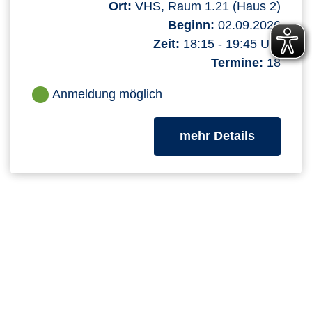
Ort:
VHS, Raum 1.21 (Haus 2)
Beginn:
02.09.2026
Zeit:
18:15 - 19:45 Uhr
Termine:
18
Anmeldung möglich
zum Kurs
mehr Details