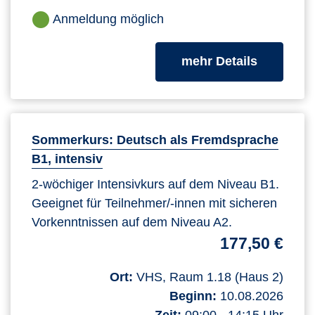
Anmeldung möglich
zum Kurs
mehr Details
Sommerkurs: Deutsch als Fremdsprache
B1, intensiv
2-wöchiger Intensivkurs auf dem Niveau B1.
Geeignet für Teilnehmer/-innen mit sicheren
Vorkenntnissen auf dem Niveau A2.
177,50 €
Ort:
VHS, Raum 1.18 (Haus 2)
Beginn:
10.08.2026
Zeit:
09:00 - 14:15 Uhr