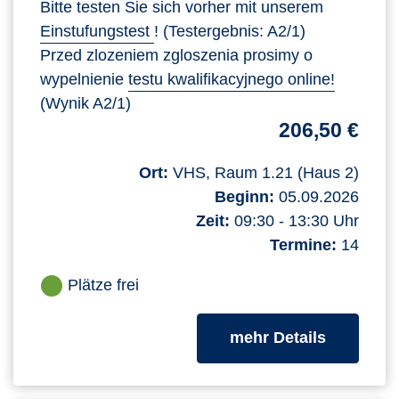
Bitte testen Sie sich vorher mit unserem
Einstufungstest
! (Testergebnis: A2/1)
Przed zlozeniem zgloszenia prosimy o
wypelnienie
testu kwalifikacyjnego online!
(Wynik A2/1)
206,50 €
Ort:
VHS, Raum 1.21 (Haus 2)
Beginn:
05.09.2026
Zeit:
09:30 - 13:30 Uhr
Termine:
14
Plätze frei
zum Kurs
mehr Details