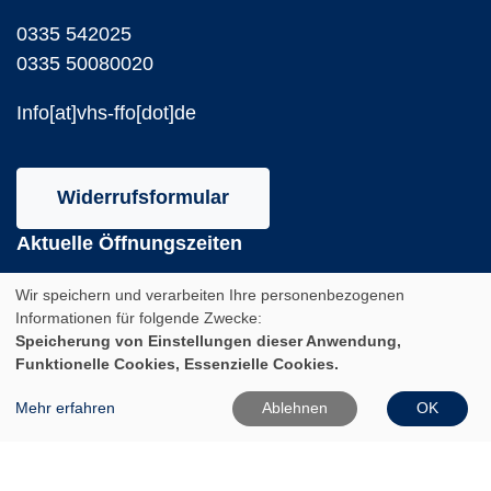
0335 542025
0335 50080020
Info[at]vhs-ffo[dot]de
Widerrufsformular
Aktuelle Öffnungszeiten
Während des Semesters
Wir speichern und verarbeiten Ihre personenbezogenen
Informationen für folgende Zwecke:
Montag:
Speicherung von Einstellungen dieser Anwendung,
10:00 - 12:00 und 14:00 - 16:00 Uhr
Funktionelle Cookies, Essenzielle Cookies.
Dienstag:
Mehr erfahren
Ablehnen
OK
10:00 - 12:00 und 14:00 - 18:00 Uhr
Mittwoch:
10:00 - 12:00 Uhr