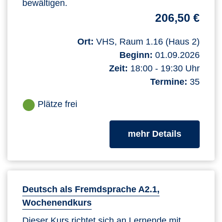
bewältigen.
206,50 €
Ort:
VHS, Raum 1.16 (Haus 2)
Beginn:
01.09.2026
Zeit:
18:00 - 19:30 Uhr
Termine:
35
Plätze frei
zum Kurs
mehr Details
Deutsch als Fremdsprache A2.1,
Wochenendkurs
Dieser Kurs richtet sich an Lernende mit