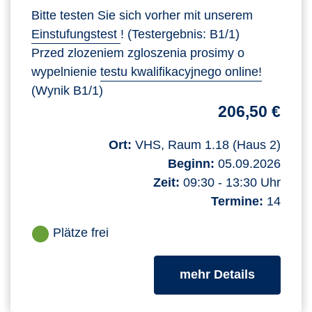
Bitte testen Sie sich vorher mit unserem
Einstufungstest
! (Testergebnis: B1/1)
Przed zlozeniem zgloszenia prosimy o
wypelnienie
testu kwalifikacyjnego online!
(Wynik B1/1)
206,50 €
Ort:
VHS, Raum 1.18 (Haus 2)
Beginn:
05.09.2026
Zeit:
09:30 - 13:30 Uhr
Termine:
14
Plätze frei
zum Kurs
mehr Details