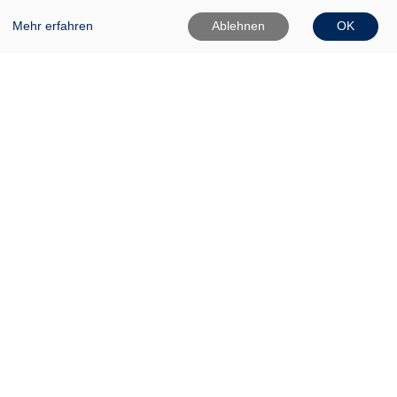
Mehr erfahren
Ablehnen
OK
VHS Frankfurt (Oder)
Gartenstr. 1
15230 Frankfurt (Oder)
0335 542025
0335 50080020
Info[at]vhs-ffo[dot]de
Widerrufsformular