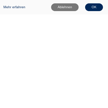
Mehr erfahren
Ablehnen
OK
VHS Frankfurt (Oder)
Gartenstr. 1
15230 Frankfurt (Oder)
0335 542025
0335 50080020
Info[at]vhs-ffo[dot]de
Widerrufsformular