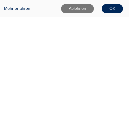
Mehr erfahren
Ablehnen
OK
VHS Frankfurt (Oder)
Gartenstr. 1
15230 Frankfurt (Oder)
0335 542025
0335 50080020
Info[at]vhs-ffo[dot]de
Widerrufsformular