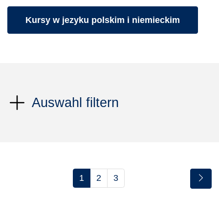
Kurse des folgenden Fachbereiches aufrufen:
Kursy w jezyku polskim i niemieckim
Auswahl filtern
1
2
3