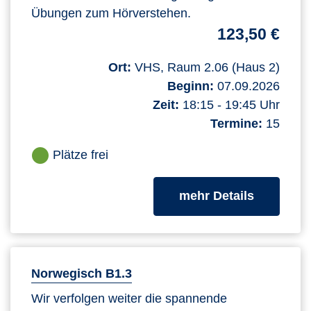
Übungen zum Hörverstehen.
123,50 €
Ort:
VHS, Raum 2.06 (Haus 2)
Beginn:
07.09.2026
Zeit:
18:15 - 19:45 Uhr
Termine:
15
Plätze frei
zum Kurs
mehr Details
Norwegisch B1.3
Wir verfolgen weiter die spannende