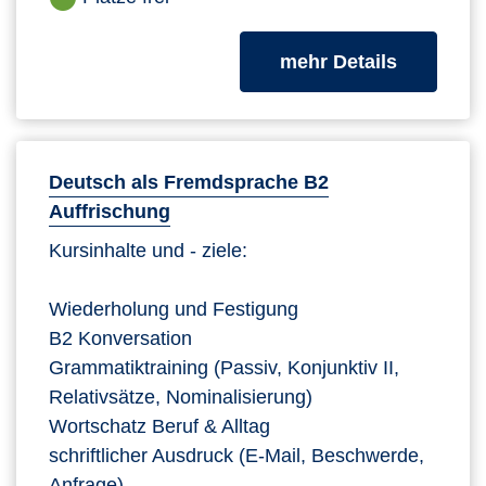
zum Kurs
mehr Details
Deutsch als Fremdsprache B2
Auffrischung
Kursinhalte und - ziele:
Wiederholung und Festigung
B2 Konversation
Grammatiktraining (Passiv, Konjunktiv II,
Relativsätze, Nominalisierung)
Wortschatz Beruf & Alltag
schriftlicher Ausdruck (E-Mail, Beschwerde,
Anfrage)