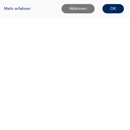
Mehr erfahren
Ablehnen
OK
VHS Frankfurt (Oder)
Gartenstr. 1
15230 Frankfurt (Oder)
0335 542025
0335 50080020
Info[at]vhs-ffo[dot]de
Widerrufsformular