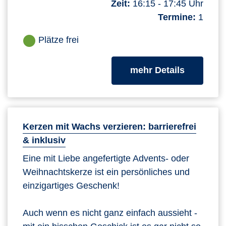
Zeit:
16:15 - 17:45 Uhr
Termine:
1
Plätze frei
zum Kurs
mehr Details
Kerzen mit Wachs verzieren: barrierefrei
& inklusiv
Eine mit Liebe angefertigte Advents- oder
Weihnachtskerze ist ein persönliches und
einzigartiges Geschenk!
Auch wenn es nicht ganz einfach aussieht -