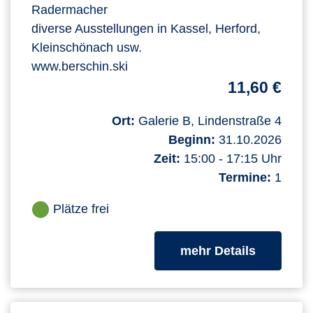
Radermacher
diverse Ausstellungen in Kassel, Herford,
Kleinschönach usw.
www.berschin.ski
11,60 €
Ort:
Galerie B, Lindenstraße 4
Beginn:
31.10.2026
Zeit:
15:00 - 17:15 Uhr
Termine:
1
Plätze frei
zum Kurs
mehr Details