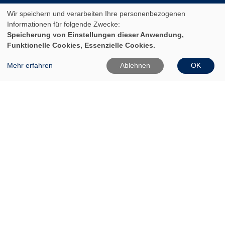
15230 Frankfurt (Oder)
Wir speichern und verarbeiten Ihre personenbezogenen
Informationen für folgende Zwecke:
0335 542025
Speicherung von Einstellungen dieser Anwendung,
0335 50080020
Funktionelle Cookies, Essenzielle Cookies.
Mehr erfahren
Ablehnen
OK
Info[at]vhs-ffo[dot]de
Widerrufsformular
Aktuelle Öffnungszeiten
Während des Semesters
Montag:
10:00 - 12:00 und 14:00 - 16:00 Uhr
Dienstag:
10:00 - 12:00 und 14:00 - 18:00 Uhr
Mittwoch: