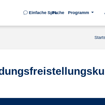
Einfache Sprache
PL
Programm
Start
ldungsfreistellungsku