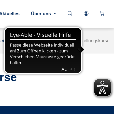
Kurssuche öffnen
Login-Berei
öffnen
Aktuelles
Über uns
seite
Kurssuche
Bildungsfreistellungskurse
rse