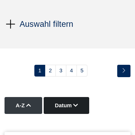
Auswahl filtern
1
2
3
4
5
Kurse nach Titel aufsteigend sortieren
Kurse nach Datum abs
A-Z
Datum