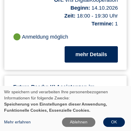
Ort:
vhs DigitalKooperation
Beginn:
14.10.2026
Zeit:
18:00 - 19:30 Uhr
Termine:
1
Anmeldung möglich
zum Kurs
mehr Details
Future Ready: KI Assistenzen im
Wir speichern und verarbeiten Ihre personenbezogenen
Büromanagement (Online-Kurs)
Informationen für folgende Zwecke:
Speicherung von Einstellungen dieser Anwendung,
Online-Kurs mit Durchführungsgarantie!
Funktionelle Cookies, Essenzielle Cookies.
Die Anforderungen an ein leistungsfähiges
Mehr erfahren
Ablehnen
OK
Büromanagement steigen kontinuierlich, da