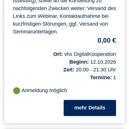
Isselburg), sowie an die Kursleitung zu
nachfolgenden Zwecken weiter: Versand des
Links zum Webinar, Kontaktaufnahme bei
kurzfristigen Störungen, ggf. Versand von
Seminarunterlagen.
0,00 €
Ort:
vhs DigitalKooperation
Beginn:
12.10.2026
Zeit:
20:00 - 21:30 Uhr
Termine:
1
Anmeldung möglich
zum Kurs
mehr Details