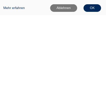
Mehr erfahren
Ablehnen
OK
VHS Frankfurt (Oder)
Gartenstr. 1
15230 Frankfurt (Oder)
0335 542025
0335 50080020
Info[at]vhs-ffo[dot]de
Widerrufsformular
Aktuelle Öffnungszeiten