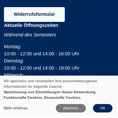
Widerrufsformular
Aktuelle Öffnungszeiten
Während des Semesters
Montag:
10:00 - 12:00 und 14:00 - 16:00 Uhr
Dienstag:
10:00 - 12:00 und 14:00 - 18:00 Uhr
Mittwoch:
Wir speichern und verarbeiten Ihre personenbezogenen
10:00 - 12:00 Uhr
Informationen für folgende Zwecke:
Donnerstag:
Speicherung von Einstellungen dieser Anwendung,
10:00 - 12:00 und 14:00 - 16:00 Uhr
Funktionelle Cookies, Essenzielle Cookies.
Freitag:
Mehr erfahren
Ablehnen
OK
10:00 - 12:00 Uhr