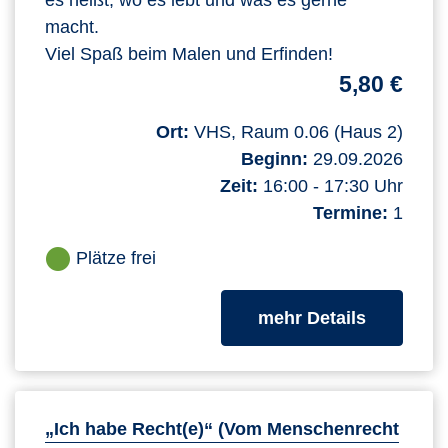
es heißt, wo es lebt und was es gerne
macht.
Viel Spaß beim Malen und Erfinden!
5,80 €
Ort:
VHS, Raum 0.06 (Haus 2)
Beginn:
29.09.2026
Zeit:
16:00 - 17:30 Uhr
Termine:
1
Plätze frei
zum Kurs
mehr Details
„Ich habe Recht(e)“ (Vom Menschenrecht