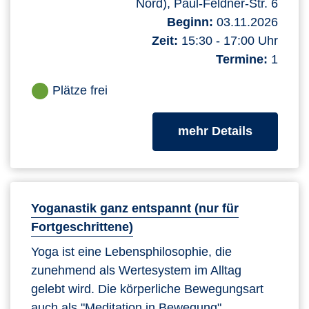
Nord), Paul-Feldner-Str. 6
Beginn:
03.11.2026
Zeit:
15:30 - 17:00 Uhr
Termine:
1
Plätze frei
zum Kurs
mehr Details
Yoganastik ganz entspannt (nur für
Fortgeschrittene)
Yoga ist eine Lebensphilosophie, die
zunehmend als Wertesystem im Alltag
gelebt wird. Die körperliche Bewegungsart
auch als "Meditation in Bewegung"