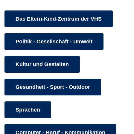
Kurse des folgenden Fachbereiches aufrufen:
Das Eltern-Kind-Zentrum der VHS
Kurse des folgenden Fachbereiches aufrufen:
Politik - Gesellschaft - Umwelt
Kurse des folgenden Fachbereiches aufrufen:
Kultur und Gestalten
Kurse des folgenden Fachbereiches aufrufen:
Gesundheit - Sport - Outdoor
Kurse des folgenden Fachbereiches aufrufen:
Sprachen
Kurse des folgenden Fachbereiches aufrufen:
Computer - Beruf - Kommunikation