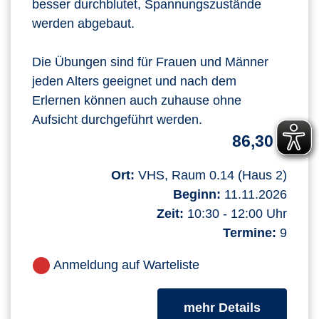
besser durchblutet, Spannungszustände
werden abgebaut.
Die Übungen sind für Frauen und Männer
jeden Alters geeignet und nach dem
Erlernen können auch zuhause ohne
Aufsicht durchgeführt werden.
86,30 €
Ort:
VHS, Raum 0.14 (Haus 2)
Beginn:
11.11.2026
Zeit:
10:30 - 12:00 Uhr
Termine:
9
Anmeldung auf Warteliste
zum Kurs
mehr Details