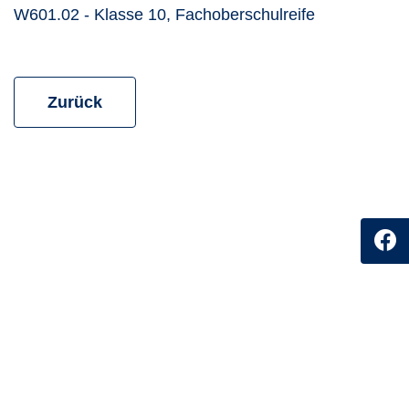
Kursdetails ö
W601.02 - Klasse 10, Fachoberschulreife
zur vorherigen Seite
Zurück