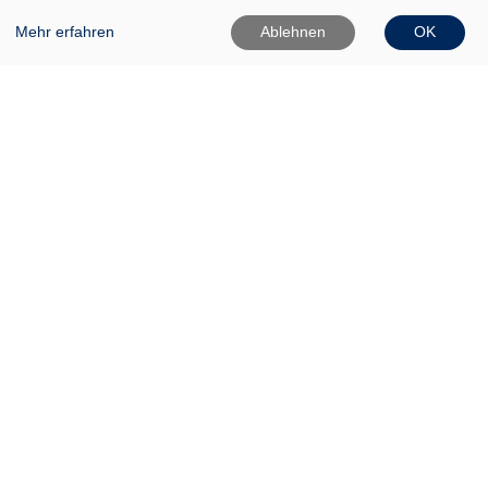
Mehr erfahren
Ablehnen
OK
VHS Frankfurt (Oder)
Gartenstr. 1
15230 Frankfurt (Oder)
0335 542025
0335 50080020
Info[at]vhs-ffo[dot]de
Widerrufsformular