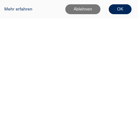
Mehr erfahren
Ablehnen
OK
VHS Frankfurt (Oder)
Gartenstr. 1
15230 Frankfurt (Oder)
0335 542025
0335 50080020
Info[at]vhs-ffo[dot]de
Widerrufsformular