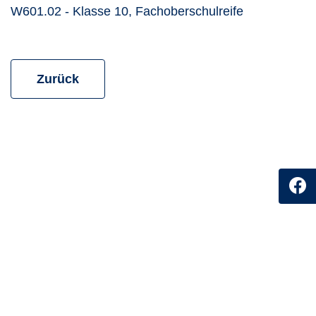
Kursdetails ö
W601.02 - Klasse 10, Fachoberschulreife
zur vorherigen Seite
Zurück