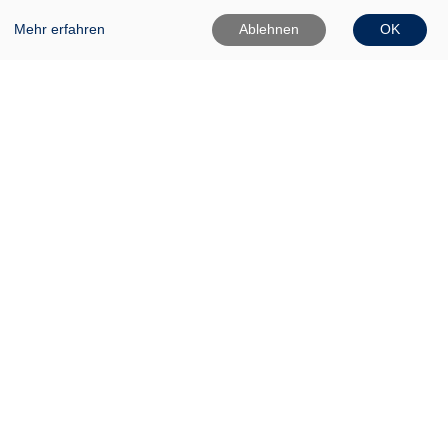
Mehr erfahren
Ablehnen
OK
VHS Frankfurt (Oder)
Gartenstr. 1
15230 Frankfurt (Oder)
0335 542025
0335 50080020
Info[at]vhs-ffo[dot]de
Widerrufsformular