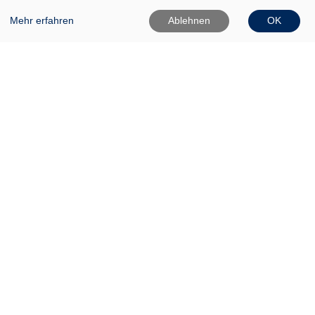
Mehr erfahren
Ablehnen
OK
VHS Frankfurt (Oder)
Gartenstr. 1
15230 Frankfurt (Oder)
0335 542025
0335 50080020
Info[at]vhs-ffo[dot]de
Widerrufsformular