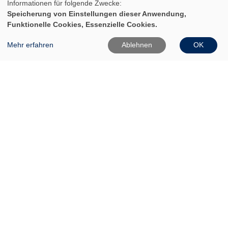
Informationen für folgende Zwecke:
Speicherung von Einstellungen dieser Anwendung,
Funktionelle Cookies, Essenzielle Cookies.
Mehr erfahren
Ablehnen
OK
VHS Frankfurt (Oder)
Gartenstr. 1
15230 Frankfurt (Oder)
0335 542025
0335 50080020
Info[at]vhs-ffo[dot]de