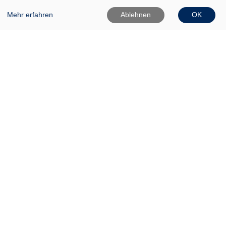
Mehr erfahren
Ablehnen
OK
VHS Frankfurt (Oder)
Gartenstr. 1
15230 Frankfurt (Oder)
0335 542025
0335 50080020
Info[at]vhs-ffo[dot]de
Widerrufsformular