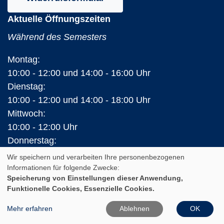
Aktuelle Öffnungszeiten
Während des Semesters
Montag:
10:00 - 12:00 und 14:00 - 16:00 Uhr
Dienstag:
10:00 - 12:00 und 14:00 - 18:00 Uhr
Mittwoch:
10:00 - 12:00 Uhr
Donnerstag:
10:00 - 12:00 und 14:00 - 16:00 Uhr
Wir speichern und verarbeiten Ihre personenbezogenen
Freitag:
Informationen für folgende Zwecke:
Speicherung von Einstellungen dieser Anwendung,
10:00 - 12:00 Uhr
Funktionelle Cookies, Essenzielle Cookies.
In den Ferien (Land Brandenburg)
Mehr erfahren
Ablehnen
OK