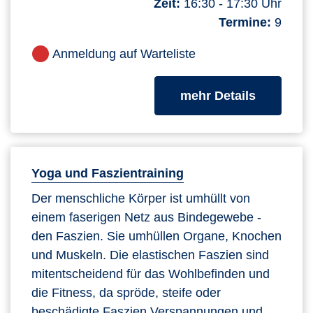
Zeit:
16:30 - 17:30 Uhr
Termine:
9
Anmeldung auf Warteliste
zum Kurs
mehr Details
Yoga und Faszientraining
Der menschliche Körper ist umhüllt von
einem faserigen Netz aus Bindegewebe -
den Faszien. Sie umhüllen Organe, Knochen
und Muskeln. Die elastischen Faszien sind
mitentscheidend für das Wohlbefinden und
die Fitness, da spröde, steife oder
beschädigte Faszien Verspannungen und