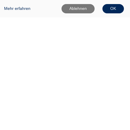
Mehr erfahren
Ablehnen
OK
VHS Frankfurt (Oder)
Gartenstr. 1
15230 Frankfurt (Oder)
0335 542025
0335 50080020
Info[at]vhs-ffo[dot]de
Widerrufsformular