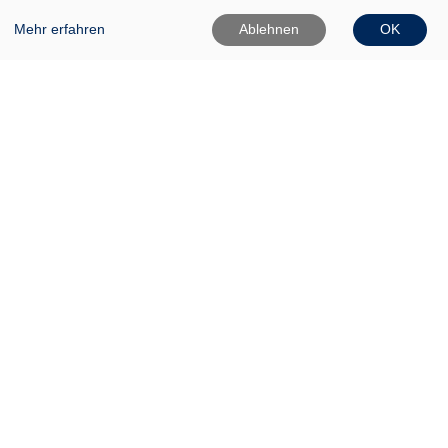
Mehr erfahren
Ablehnen
OK
VHS Frankfurt (Oder)
Gartenstr. 1
15230 Frankfurt (Oder)
0335 542025
0335 50080020
Info[at]vhs-ffo[dot]de
Widerrufsformular