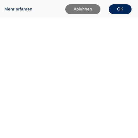
Mehr erfahren
Ablehnen
OK
VHS Frankfurt (Oder)
Gartenstr. 1
15230 Frankfurt (Oder)
0335 542025
0335 50080020
Info[at]vhs-ffo[dot]de
Widerrufsformular