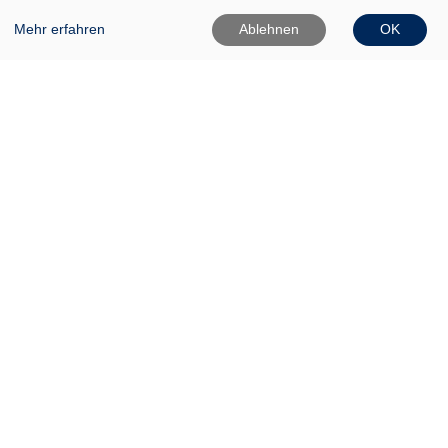
Mehr erfahren
Ablehnen
OK
VHS Frankfurt (Oder)
Gartenstr. 1
15230 Frankfurt (Oder)
0335 542025
0335 50080020
Info[at]vhs-ffo[dot]de
Widerrufsformular