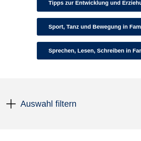
Kurse des folgenden Fachbereiche
Tipps zur Entwicklung und Erzieh
Kurse des folgenden Fachbereiche
Sport, Tanz und Bewegung in Fami
Kurse des folgenden Fachbereiche
Sprechen, Lesen, Schreiben in Fam
Auswahl filtern