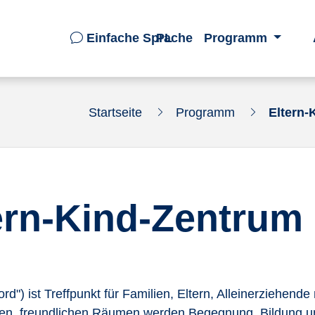
Einfache Sprache
PL
Programm
Startseite
Programm
Eltern-
ern-Kind-Zentrum
d") ist Treffpunkt für Familien, Eltern, Alleinerziehend
igen, freundlichen Räumen werden Begegnung, Bildung u