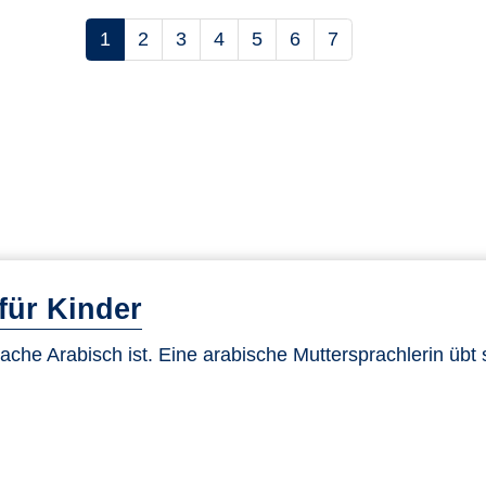
1
2
3
4
5
6
7
steigend sortieren
für Kinder
ache Arabisch ist. Eine arabische Muttersprachlerin übt 