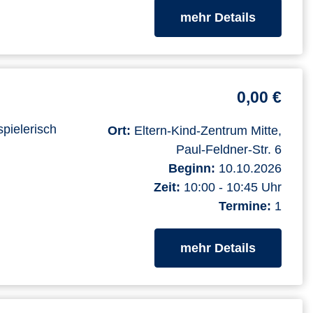
zum Kurs
mehr Details
0,00 €
spielerisch
Ort:
Eltern-Kind-Zentrum Mitte,
Paul-Feldner-Str. 6
Beginn:
10.10.2026
Zeit:
10:00 - 10:45 Uhr
Termine:
1
zum Kurs
mehr Details