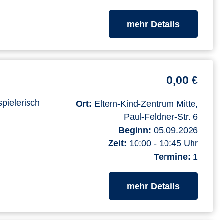
zum Kurs
mehr Details
0,00 €
spielerisch
Ort:
Eltern-Kind-Zentrum Mitte,
Paul-Feldner-Str. 6
Beginn:
05.09.2026
Zeit:
10:00 - 10:45 Uhr
Termine:
1
zum Kurs
mehr Details