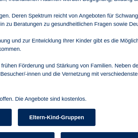
ngen. Deren Spektrum reicht von Angeboten für Schwange
hin zu Beratungen zu gesundheitlichen Fragen sowie Deu
ung und zur Entwicklung Ihrer Kinder gibt es die Möglic
 kommen.
r frühen Förderung und Stärkung von Familien. Neben de
r Besucher/-innen und die Vernetzung mit verschiedensten
 offen. Die Angebote sind kostenlos.
s aufrufen:
Kurse des folgenden Fachbereiches aufr
m
Eltern-Kind-Gruppen