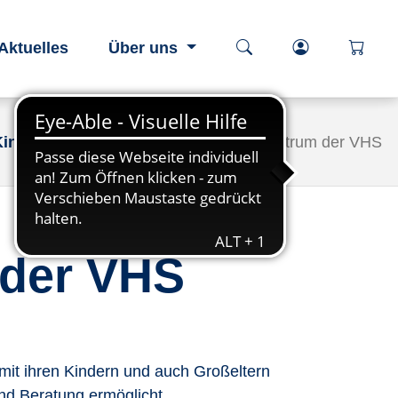
Kurssuche öffnen
Login-Berei
öffnen
Aktuelles
Über uns
Kind-Zentrum
Das Eltern-Kind-Zentrum der VHS
 der VHS
e mit ihren Kindern und auch Großeltern
nd Beratung ermöglicht.